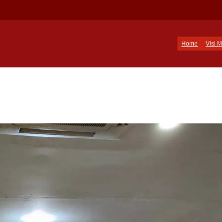
Home
Visi M