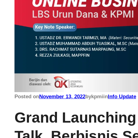
Posted on
November 13, 2022
by
kpmi
in
Info Update
Grand Launching
Talk, Berbisnis S