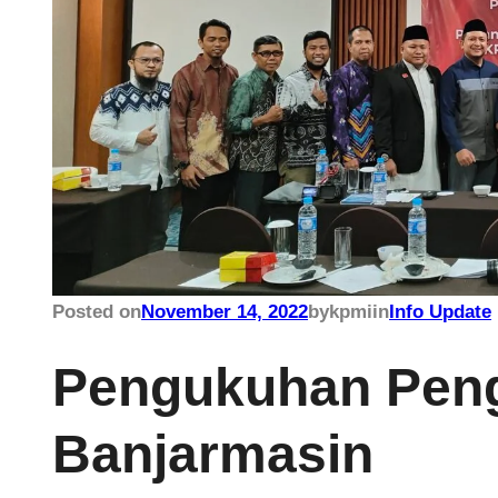
Posted on
November 14, 2022
by
kpmi
in
Info Update
Pengukuhan Peng
Banjarmasin