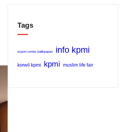
Tags
info kpmi
export center balikpapan
kpmi
korwil kpmi
muslim life fair