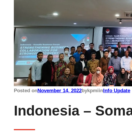
Posted on
November 14, 2022
by
kpmi
in
Info Update
Indonesia – Soma