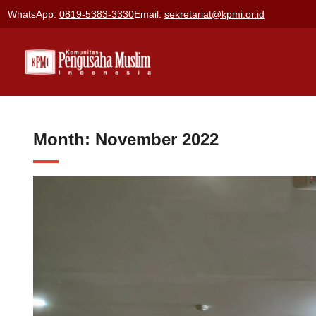
Skip
WhatsApp:
0819-5383-3330
Email:
sekretariat@kpmi.or.id
to
content
Month:
November 2022